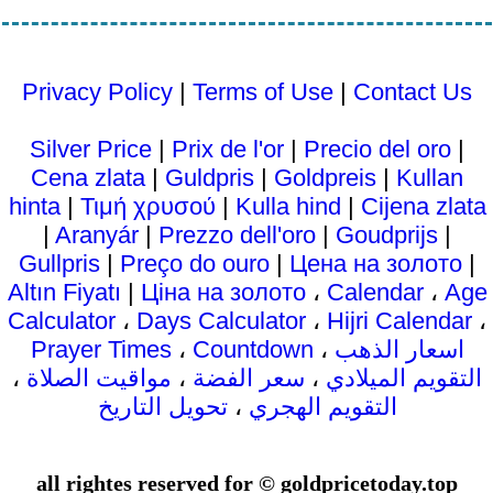
Privacy Policy
|
Terms of Use
|
Contact Us
Silver Price
|
Prix ​​de l'or
|
Precio del oro
|
Cena zlata
|
Guldpris
|
Goldpreis
|
Kullan
hinta
|
Τιμή χρυσού
|
Kulla hind
|
Cijena zlata
|
Aranyár
|
Prezzo dell'oro
|
Goudprijs
|
Gullpris
|
Preço do ouro
|
Цена на золото
|
Altın Fiyatı
|
Ціна на золото
،
Calendar
،
Age
Calculator
،
Days Calculator
،
Hijri Calendar
،
Prayer Times
،
Countdown
،
اسعار الذهب
،
مواقيت الصلاة
،
سعر الفضة
،
التقويم الميلادي
تحويل التاريخ
،
التقويم الهجري
all rightes reserved for © goldpricetoday.top