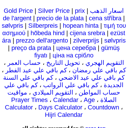
اسعار الذهب
|
prix
|
Silver Price
|
Gold Price
de l'argent
|
precio de la plata
|
cena stříbra
|
sølvpris
|
Silberpreis
|
hopean hinta
|
τιμή του
ασημιού
|
hõbeda hind
|
cijena srebra
|
ezüst
ára
|
prezzo dell'argento
|
zilverprijs
|
sølvpris
|
preço da prata
|
цена серебра
|
gümüş
fiyatı
|
ціна на срібло
التقويم الهجري
،
تحويل التاريخ
،
حساب العمر
،
كم باقي علي رمضان
،
كم باقي علي عيد الفطر
،
كم باقي علي عيد الاضحي
،
كم باقي علي السنة
الجديدة
،
كم باقي علي الرواتب
،
كم باقي علي
حساب المواطن
،
التقويم الميلادي
،
مواقيت
الصلاة
،
Age
،
Calendar
،
Prayer Times
Calculator
،
Days Calculator
،
Countdown
،
Hijri Calendar