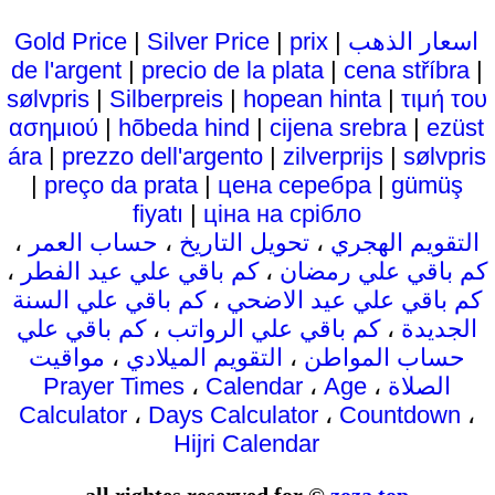
اسعار الذهب
|
prix
|
Silver Price
|
Gold Price
de l'argent
|
precio de la plata
|
cena stříbra
|
sølvpris
|
Silberpreis
|
hopean hinta
|
τιμή του
ασημιού
|
hõbeda hind
|
cijena srebra
|
ezüst
ára
|
prezzo dell'argento
|
zilverprijs
|
sølvpris
|
preço da prata
|
цена серебра
|
gümüş
fiyatı
|
ціна на срібло
التقويم الهجري
،
تحويل التاريخ
،
حساب العمر
،
كم باقي علي رمضان
،
كم باقي علي عيد الفطر
،
كم باقي علي عيد الاضحي
،
كم باقي علي السنة
الجديدة
،
كم باقي علي الرواتب
،
كم باقي علي
حساب المواطن
،
التقويم الميلادي
،
مواقيت
الصلاة
،
Age
،
Calendar
،
Prayer Times
Calculator
،
Days Calculator
،
Countdown
،
Hijri Calendar