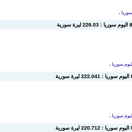
،
،
،