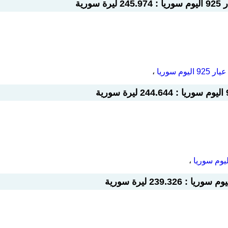
رية
م سوريا
،
،