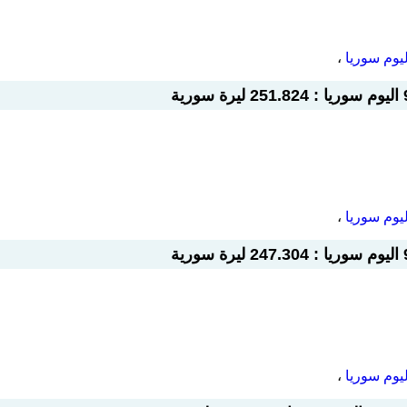
،
،
،