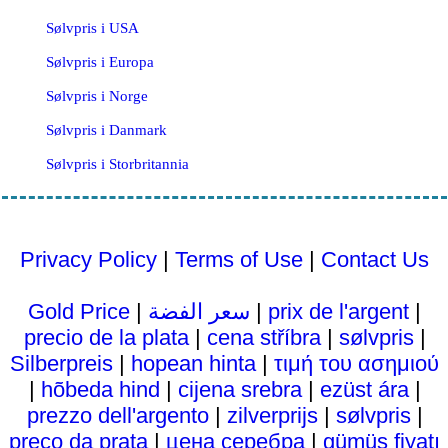
Sølvpris i USA
Sølvpris i Europa
Sølvpris i Norge
Sølvpris i Danmark
Sølvpris i Storbritannia
Privacy Policy
|
Terms of Use
|
Contact Us
Gold Price
|
سعر الفضة
|
prix de l'argent
|
precio de la plata
|
cena stříbra
|
sølvpris
|
Silberpreis
|
hopean hinta
|
τιμή του ασημιού
|
hõbeda hind
|
cijena srebra
|
ezüst ára
|
prezzo dell'argento
|
zilverprijs
|
sølvpris
|
preço da prata
|
цена серебра
|
gümüş fiyatı