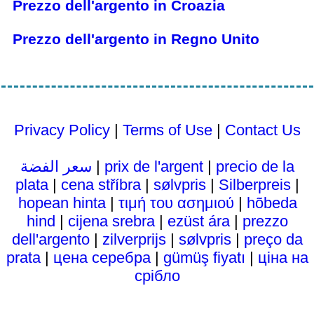
Prezzo dell'argento in Croazia
Prezzo dell'argento in Regno Unito
Privacy Policy
|
Terms of Use
|
Contact Us
سعر الفضة
|
prix de l'argent
|
precio de la
plata
|
cena stříbra
|
sølvpris
|
Silberpreis
|
hopean hinta
|
τιμή του ασημιού
|
hõbeda
hind
|
cijena srebra
|
ezüst ára
|
prezzo
dell'argento
|
zilverprijs
|
sølvpris
|
preço da
prata
|
цена серебра
|
gümüş fiyatı
|
ціна на
срібло