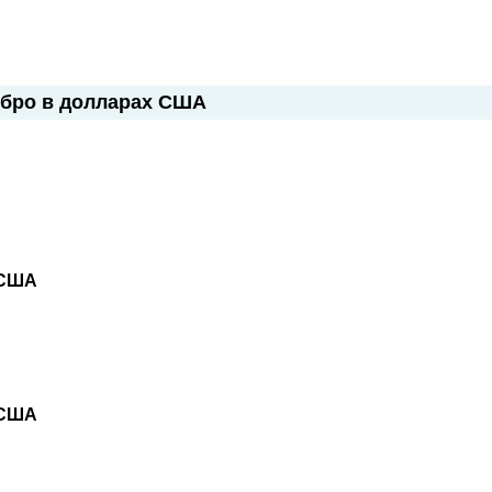
ебро в долларах США
 США
 США