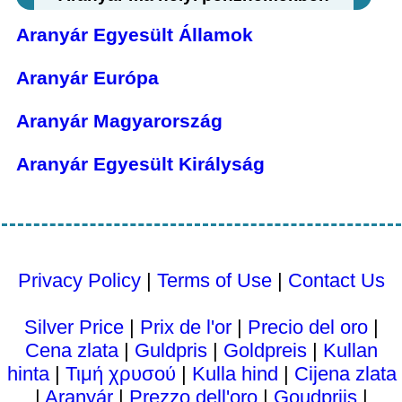
Aranyár Egyesült Államok
Aranyár Európa
Aranyár Magyarország
Aranyár Egyesült Királyság
Privacy Policy
|
Terms of Use
|
Contact Us
Silver Price
|
Prix ​​de l'or
|
Precio del oro
|
Cena zlata
|
Guldpris
|
Goldpreis
|
Kullan
hinta
|
Τιμή χρυσού
|
Kulla hind
|
Cijena zlata
|
Aranyár
|
Prezzo dell'oro
|
Goudprijs
|