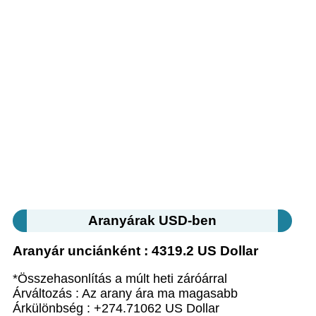
Aranyárak USD-ben
Aranyár unciánként : 4319.2 US Dollar
*Összehasonlítás a múlt heti záróárral
Árváltozás : Az arany ára ma magasabb
Árkülönbség : +274.71062 US Dollar